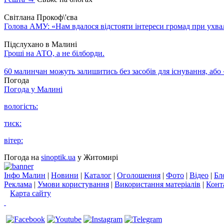
Світлана Прокоф\'єва
Голова АМУ: «Нам вдалося відстояти інтереси громад при ухва
Підслухано в Малині
Гроші на АТО, а не білборди.
60 малинчан можуть залишитись без засобів для існування, або
Погода
Погода у
Малині
вологість:
тиск:
вітер:
Погода на
sinoptik.ua
у Житомирі
Інфо Малин
|
Новини
|
Каталог
|
Оголошення
|
Фото
|
Відео
|
Бл
Реклама
|
Умови користування
|
Використання матеріалів
|
Конт
Карта сайту