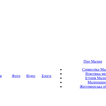
Про Малин
Символіка Ма
Візитівка мі
я
Фото
Відео
Блоги
Історія Мал
Малинщин
Житомирська об