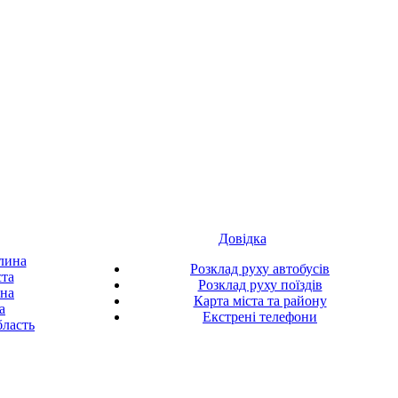
Довідка
лина
Розклад руху автобусів
ста
Розклад руху поїздів
ина
Карта міста та району
а
Екстрені телефони
ласть