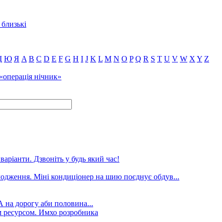
 близькі
Щ
Ю
Я
A
B
C
D
E
F
G
H
I
J
K
L
M
N
O
P
Q
R
S
T
U
V
W
X
Y
Z
 «операція нічник»
аріанти. Дзвоніть у будь який час!
лодження. Міні кондиціонер на шию поєднує обдув...
А на дорогу аби половина...
 ресурсом. Имхо розробника