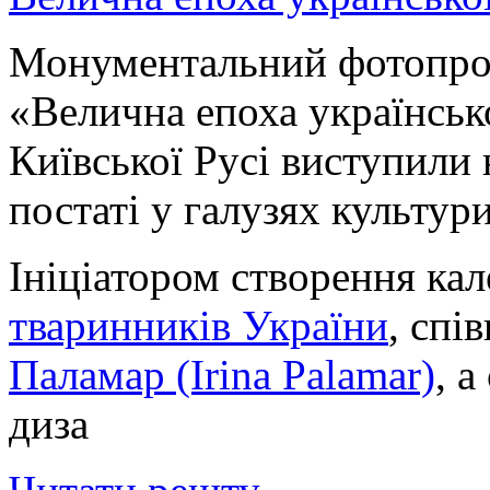
Монументальний фотопрое
«Велична епоха українсько
Київської Русі виступили 
по
статі у галузях культур
Ініціатором створення кал
тваринників України
, спі
Паламар (Irina Palamar)
, а
диза