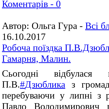
Коментарів -
0
Автор:
Ольга Гура -
Всі б
16.10.2017
Робоча поїздка П.В.Дзюбл
Гамарня, Малин.
Сьогодні відбулася 
П.В.
#
Дзюблика
з громад
перебуваючи у липні з 
Павло Володимирович п