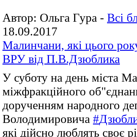
Автор:
Ольга Гура -
Всі б
18.09.2017
Малинчани, які цього рок
ВРУ від П.В.Дзюблика
У суботу на день міста М
міжфракційного об"єдна
дорученням народного де
Володимировича
#
Дзюбл
які дійсно люблять своє р