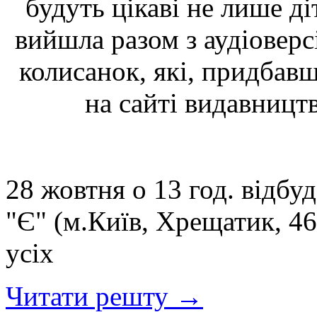
будуть цікаві не лише д
вийшла разом з аудіоверс
колисанок, які, придбав
на сайті видавницт
28 жовтня о 13 год. відбуд
"Є" (м.Київ, Хрещатик, 4
усіх
Читати решту →