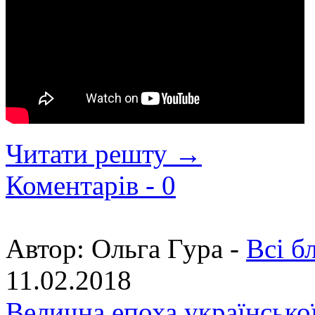
Читати решту →
Коментарів -
0
Автор:
Ольга Гура -
Всі б
11.02.2018
Велична епоха українсько