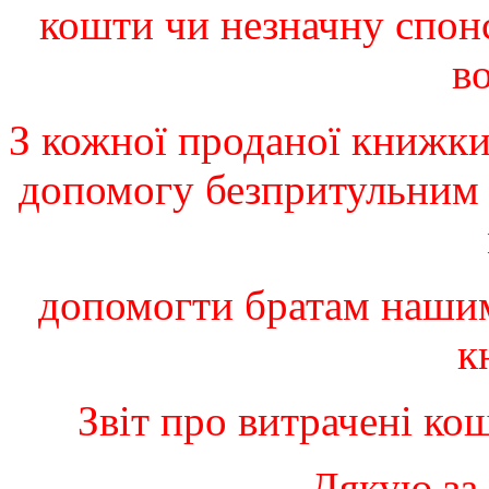
кошти чи незначну спон
в
З кожної проданої книжк
допомогу безпритульним
допомогти братам наши
к
Звіт про витрачені ко
Дякую за