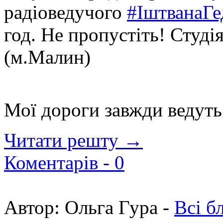
радіоведучого
#
ІштванаГе
год. Не пропустіть!
Студі
(м.Малин)
Мої дороги завжди ведуть
Читати решту →
Коментарів -
0
Автор:
Ольга Гура -
Всі б