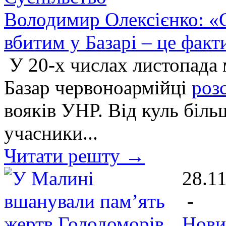
Володимир Олексієнко: «
вбитим у Базарі – це фак
У 20-х числах листопада м
Базар червоноармійці
роз
вояків УНР. Від куль біль
учасники...
Читати решту →
28.1
-
Нови