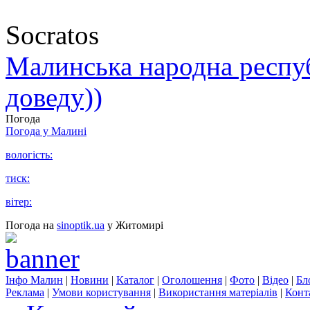
Socratos
Малинська народна республ
доведу))
Погода
Погода у
Малині
вологість:
тиск:
вітер:
Погода на
sinoptik.ua
у Житомирі
Інфо Малин
|
Новини
|
Каталог
|
Оголошення
|
Фото
|
Відео
|
Бл
Реклама
|
Умови користування
|
Використання матеріалів
|
Конт