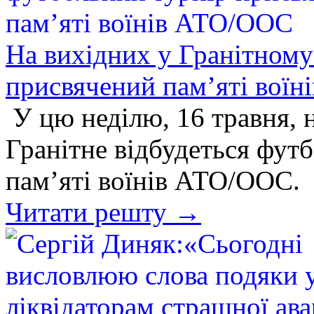
На вихідних у Гранітному
присвячений пам’яті вої
У цю неділю, 16 травня, н
Гранітне відбудеться фут
пам’яті воїнів АТО/ООС.
Читати решту →