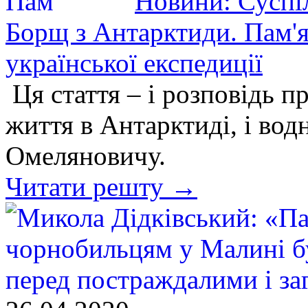
Новини: Суспі
Борщ з Антарктиди. Пам'я
української експедиції
Ця стаття – і розповідь п
життя в Антарктиді, і вод
Омеляновичу.
Читати решту →