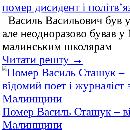
помер дисидент і політв’я
Василь Васильович був 
але неодноразово бував у 
малинським школярам
Читати решту →
Помер Василь Сташук – ві
Малинщини