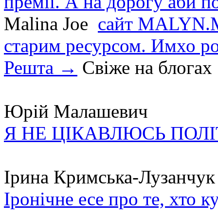
премії. А на дорогу аби по
Malina Joe
сайт MALYN.M
старим ресурсом. Имхо р
Решта →
Свіже на блогах
Юрій Малашевич
Я НЕ ЦІКАВЛЮСЬ ПОЛ
Ірина Кримська-Лузанчук
Іронічне есе про те, хто к