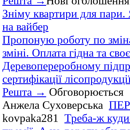
Решта →
Нові оголошення
Зніму квартири для пари.
на вайбер
Пропоную роботу по зміна
зміні. Оплата гідна та сво
Деревопереробному підпри
сертифікації лісопродукції
Решта →
Обговорюється
Анжела Суховерська
ПЕР
kovpaka281
Треба-ж куди