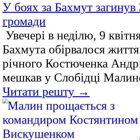
У боях за Бахмут загинув 
громади
Увечері в неділю, 9 квітн
Бахмута обірвалося життя
річного Костюченка Андрі
мешкав у Слобідці Малинс
Читати решту →