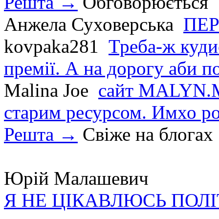
Решта →
Обговорюється
Анжела Суховерська
ПЕР
kovpaka281
Треба-ж куди
премії. А на дорогу аби по
Malina Joe
сайт MALYN.M
старим ресурсом. Имхо р
Решта →
Свіже на блогах
Юрій Малашевич
Я НЕ ЦІКАВЛЮСЬ ПОЛ