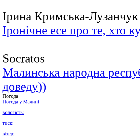
Ірина Кримська-Лузанчук
Іронічне есе про те, хто к
Socratos
Малинська народна республ
доведу))
Погода
Погода у
Малині
вологість:
тиск:
вітер: