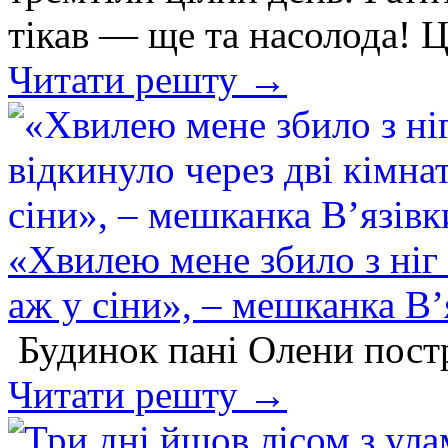
тікав — ще та насолода! 
Читати решту →
«Хвилею мене збило з ніг 
аж у сіни», – мешканка В’
Будинок пані Олени постр
Читати решту →