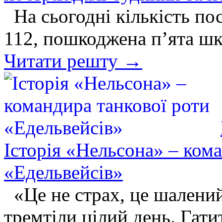
На сьогодні кількість по
112, пошкоджена п’ята шко
Читати решту →
Історія «Нельсона» – ком
«Едельвейсів»
«Це не страх, це шалений
тремтіли цілий день. Гати