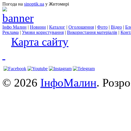
Погода на
sinoptik.ua
у Житомирі
Інфо Малин
|
Новини
|
Каталог
|
Оголошення
|
Фото
|
Відео
|
Бл
Реклама
|
Умови користування
|
Використання матеріалів
|
Конт
Карта сайту
© 2026
ІнфоМалин
. Розр