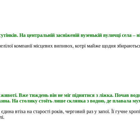
інків. На центральній засніженій вузенькій вуличці села – ні
лілої компанії місцевих випивох, котрі майже щодня збираютьс
животі. Вже тиждень він не міг піднятися з ліжка. Почав вод
жина. На столику стоїть лише склянка з водою, де плавала мух
 втіха на старості років, черговий раз у запої. Її гучне хропін
лі.