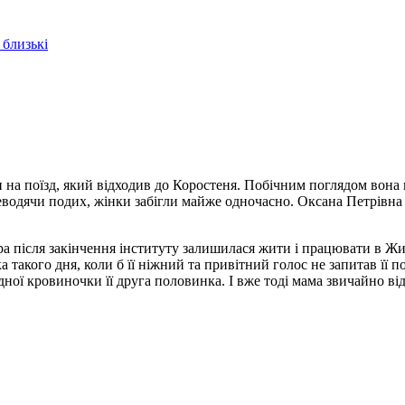
 близькі
 поїзд, який відходив до Коростеня. Побічним поглядом вона по
еводячи подих, жінки забігли майже одночасно. Оксана Петрівна 
ра після закінчення інституту залишилася жити і працювати в Жит
а такого дня, коли б її ніжний та привітний голос не запитав її 
ідної кровиночки її друга половинка. І вже тоді мама звичайно ві