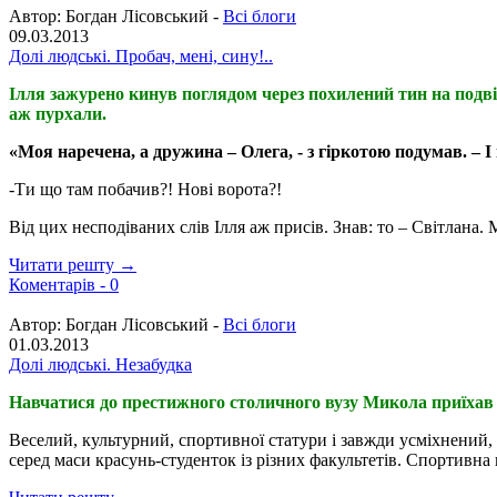
Автор:
Богдан Лісовський -
Всі блоги
09.03.2013
Долі людські. Пробач, мені, сину!..
Ілля зажурено кинув поглядом через похилений тин на подвір
аж пурхали.
«Моя наречена, а дружина – Олега, - з гіркотою подумав. – 
-Ти що там побачив?! Нові ворота?!
Від цих несподіваних слів Ілля аж присів. Знав: то – Світлана
Читати решту →
Коментарів -
0
Автор:
Богдан Лісовський -
Всі блоги
01.03.2013
Долі людські. Незабудка
Навчатися до престижного столичного вузу Микола приїхав із
Веселий, культурний, спортивної статури і завжди усміхнений, в
серед маси красунь-студенток із різних факультетів. Спортивна 