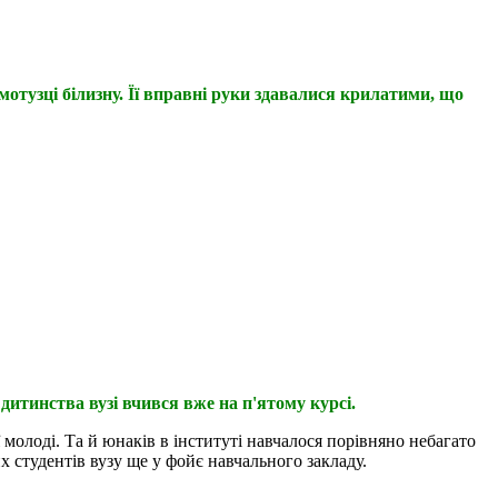
мотузці білизну. Її вправні руки здавалися крилатими, що
дитинства вузі вчився вже на п'ятому курсі.
 молоді. Та й юнаків в інституті навчалося порівняно небагато
х студентів вузу ще у фойє навчального закладу.