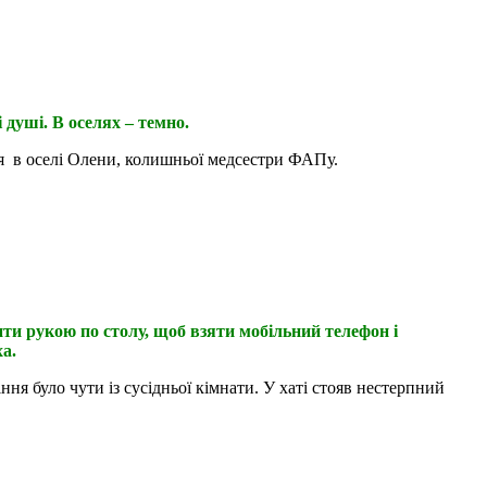
 душі. В оселях – темно.
я в оселі Олени, колишньої медсестри ФАПу.
ити рукою по столу, щоб взяти мобільний телефон і
а.
ня було чути із сусідньої кімнати. У хаті стояв нестерпний