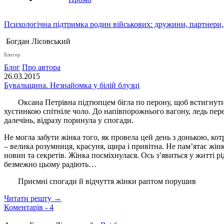
Психологічна підтримка родин військових: дружини, партнери,
Богдан Лісовський
Блогер
Блог
Про автора
26.03.2015
Бувальщина. Незнайомка у білій блузці
Оксана Петрівна підтюпцем бігла по перону, щоб встигнути на
хустинкою спітніле чоло. До напівпорожнього вагону, ледь пер
далечінь, відразу поринула у спогади.
Не могла забути жінка того, як провела цей день з донькою, кот
– велика розумниця, красуня, щира і привітна. Не пам’ятає жінк
новин та секретів. Жінка посміхнулася. Ось з’явиться у житті р
безмежно цьому радіють…
Приємні спогади й відчуття жінки раптом порушив
Читати решту →
Коментарів -
4