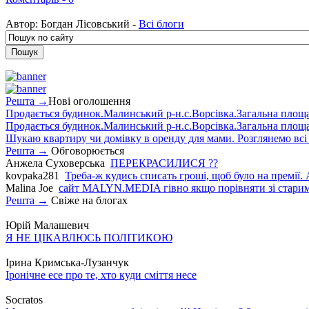
Автор:
Богдан Лісовський -
Всі блоги
Решта →
Нові оголошення
Продається будинок.Малинський р-н.с.Ворсівка.Загальна площа5
Продається будинок.Малинський р-н.с.Ворсівка.Загальна площа5
Шукаю квартиру чи домівку в оренду для мами. Розглянемо всі в
Решта →
Обговорюється
Анжела Суховерська
ПЕРЕКРАСИЛИСЯ ??
kovpaka281
Треба-ж кудись списать гроші, щоб було на премії. 
Malina Joe
сайт MALYN.MEDIA гiвно якщо порiвняти зi старим
Решта →
Свіже на блогах
Юрій Малашевич
Я НЕ ЦІКАВЛЮСЬ ПОЛІТИКОЮ
Ірина Кримська-Лузанчук
Іронічне есе про те, хто куди сміття несе
Socratos