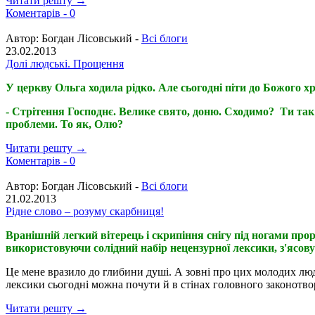
Читати решту →
Коментарів -
0
Автор:
Богдан Лісовський -
Всі блоги
23.02.2013
Долі людські. Прощення
У церкву Ольга ходила рідко. Але сьогодні піти до Божого х
- Стрітення Господнє. Велике свято, доню. Сходимо? Ти так 
проблеми. То як, Олю?
Читати решту →
Коментарів -
0
Автор:
Богдан Лісовський -
Всі блоги
21.02.2013
Рідне слово – розуму скарбниця!
Вранішній легкий вітерець і скрипіння снігу під ногами про
використовуючи солідний набір нецензурної лексики, з'ясов
Це мене вразило до глибини душі. А зовні про цих молодих люде
лексики сьогодні можна почути й в стінах головного законотво
Читати решту →