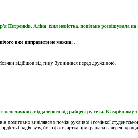
'я Петренків. Аліна, їхня невістка, повільно розвішувала на 
І нічого вже виправити не можна».
. Мовчки відійшов від тину. Зупинився перед дружиною.
 невеличкого віддаленого від райцентру села. В омріяному з 
ін позитивно виділявся з-поміж рухливої і гомінкої студентської
гордість і надія вузу, його фотокартка прикрашала галерею кращи