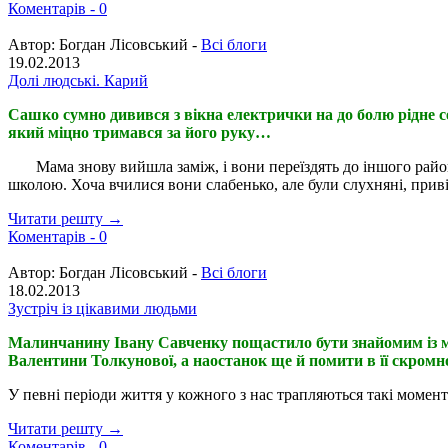
Коментарів -
0
Автор:
Богдан Лісовський -
Всі блоги
19.02.2013
Долі людські. Карий
Сашко сумно дивився з вікна електрички на до болю рідне с
який міцно тримався за його руку…
Мама знову вийшла заміж, і вони переїздять до іншого району
школою. Хоча вчилися вони слабенько, але були слухняні, приві
Читати решту →
Коментарів -
0
Автор:
Богдан Лісовський -
Всі блоги
18.02.2013
Зустріч із цікавими людьми
Малинчанину Івану Савченку пощастило бути знайомим із м
Валентини Толкунової, а наостанок ще й помити в її скро
У певні періоди життя у кожного з нас трапляються такі момент
Читати решту →
Коментарів -
0