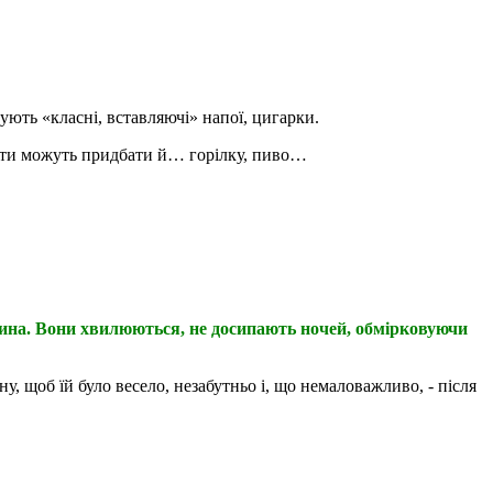
пують «класні, вставляючі» напої, цигарки.
денти можуть придбати й… горілку, пиво…
івчина. Вони хвилюються, не досипають ночей, обмірковуючи
, щоб їй було весело, незабутньо і, що немаловажливо, - після