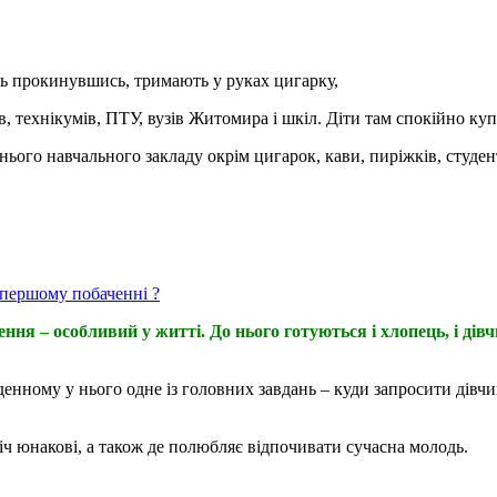
едь прокинувшись, тримають у руках цигарку,
ів, технікумів, ПТУ, вузів Житомира і шкіл. Діти там спокійно ку
хнього навчального закладу окрім цигарок, кави, пиріжків, сту
а першому побаченні ?
ення – особливий у житті. До нього готуються і хлопець, і д
нному у нього одне із головних завдань – куди запросити дівчину
 юнакові, а також де полюбляє відпочивати сучасна молодь.