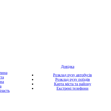
Довідка
лина
Розклад руху автобусів
ста
Розклад руху поїздів
ина
Карта міста та району
а
Екстрені телефони
ласть