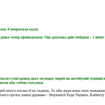
раму її попросила мати:
рідко тепер приїжджаєш. Оце декілька днів побудеш – і знову
різали гучні крики двох молодих людей на автобусній зупинці в
ували між собою стосунки.
й нічого погано й не скажеш. Та хіба лише вони нині зневажають
рчого органу нашої держави – Верховної Ради України, Кабінету