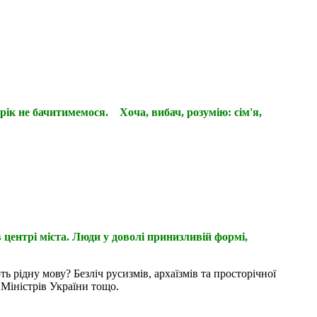
 рік не бачитимемося. Хоча, вибач, розумію: сім'я,
 центрі міста. Люди у доволі принизливій формі,
 рідну мову? Безліч русизмів, архаїзмів та просторічної
 Міністрів України тощо.