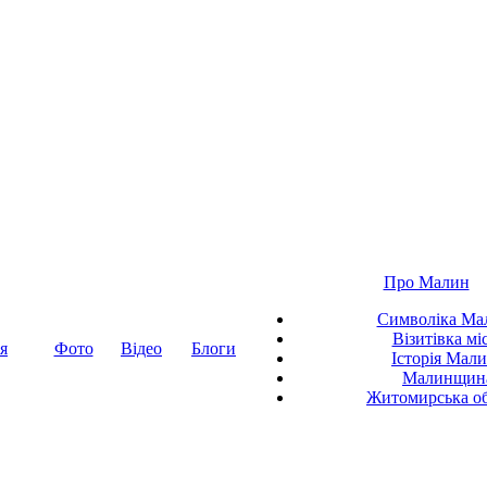
Про Малин
Символіка Ма
Візитівка мі
я
Фото
Відео
Блоги
Історія Мал
Малинщин
Житомирська об