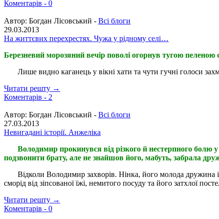
Коментарів -
0
Автор:
Богдан Лісовський -
Всі блоги
29.03.2013
На життєвих перехрестях. Чужа у рідному селі…
Березневий морозяний вечір поволі огорнув тугою пеленою сут
Лише видно каганець у вікні хати та чути гучні голоси захме
Читати решту →
Коментарів -
2
Автор:
Богдан Лісовський -
Всі блоги
27.03.2013
Невигадані історії. Анжеліка
Володимир прокинувся від різкого й нестерпного болю у 
подзвонити брату, але не знайшов його, мабуть, забрала дру
Відколи Володимир захворів. Нінка, його молода дружина і єдина
сморід від зіпсованої їжі, немитого посуду та його затхлої посте
Читати решту →
Коментарів -
0