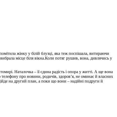
мітила жінку у білій блузці, яка теж поспішала, витираючи
вибрала місце біля вікна.Коли потяг рушив, вона, дивлячись у
омирі. Наталочка – її єдина радість і опора у житті. А ще вона
по телефону про новини, родичів, здоров’я, не оминає й власних
дійде на другий план, а поки що вони – надійні подруги й