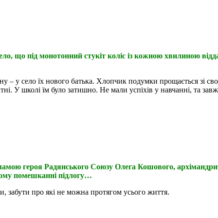
ело, що під монотонний стукіт коліс із кожною хвилиною від
 – у село їх нового батька. Хлопчик подумки прощається зі св
тні. У школі їм було затишно. Не мали успіхів у навчанні, та зав
амою героя Радянського Союзу Олега Кошового, архімандрито
мному помешканні підлогу…
и, забути про які не можна протягом усього життя.