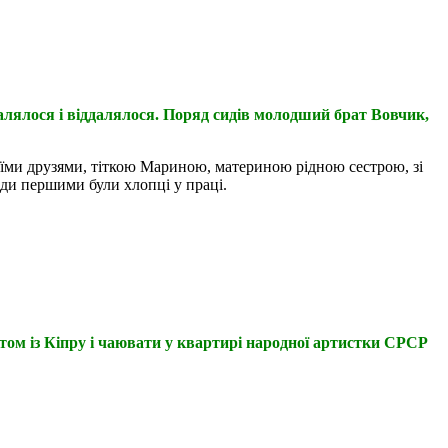
далялося і віддалялося. Поряд сидів молодший брат Вовчик,
оїми друзями, тіткою Мариною, материною рідною сестрою, зі
жди першими були хлопці у праці.
м із Кіпру і чаювати у квартирі народної артистки СРСР