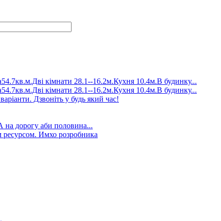
4.7кв.м.Дві кімнати 28.1--16.2м.Кухня 10.4м.В будинку...
4.7кв.м.Дві кімнати 28.1--16.2м.Кухня 10.4м.В будинку...
аріанти. Дзвоніть у будь який час!
А на дорогу аби половина...
 ресурсом. Имхо розробника