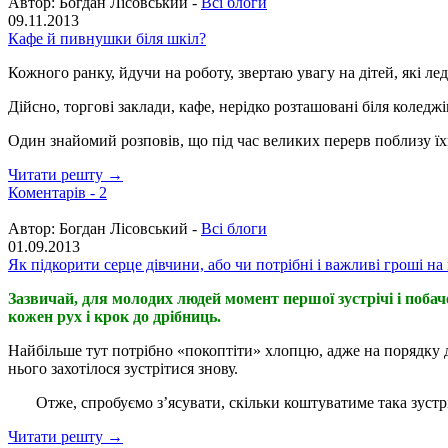
Автор:
Богдан Лісовський -
Всі блоги
09.11.2013
Кафе й пивнушки біля шкіл?
Кожного ранку, йдучи на роботу, звертаю увагу на дітей, які л
Дійсно, торгові заклади, кафе, нерідко розташовані біля коледж
Один знайомий розповів, що під час великих перерв поблизу ї
Читати решту →
Коментарів -
2
Автор:
Богдан Лісовський -
Всі блоги
01.09.2013
Як підкорити серце дівчини, або чи потрібні і важливі гроші н
Зазвичай, для молодих людей момент першої зустрічі і побач
кожен рух і крок до дрібниць.
Найбільше тут потрібно «покоптіти» хлопцю, адже на порядку де
нього захотілося зустрітися знову.
Отже, спробуємо з’ясувати, скільки коштуватиме така зустріч
Читати решту →