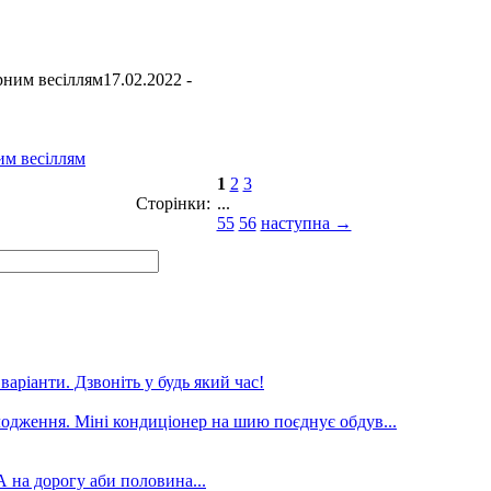
17.02.2022 -
им весіллям
1
2
3
Сторінки:
...
55
56
наступна →
аріанти. Дзвоніть у будь який час!
лодження. Міні кондиціонер на шию поєднує обдув...
А на дорогу аби половина...