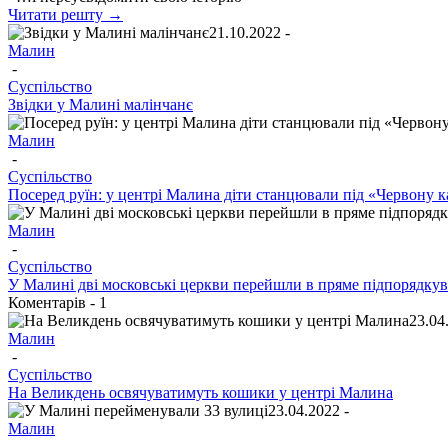
Читати решту →
21.10.2022 -
Малин
-
Суспільство
Звідки у Малині малінчанє
Малин
-
Суспільство
Посеред руїн: у центрі Малина діти станцювали під «Червону 
Малин
-
Суспільство
У Малині дві московські церкви перейшли в пряме підпорядку
Коментарів -
1
23.04
Малин
-
Суспільство
На Великдень освячуватимуть кошики у центрі Малина
23.04.2022 -
Малин
-