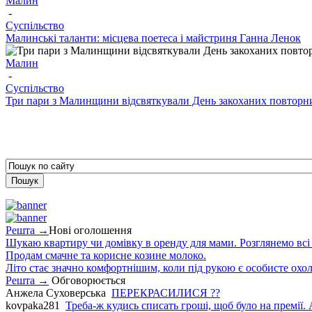
Малин
-
Суспільство
Малинські таланти: місцева поетеса і майстриня Ганна Ленок
Малин
-
Суспільство
Три пари з Малинщини відсвяткували День закоханих повторн
Решта →
Нові оголошення
Шукаю квартиру чи домівку в оренду для мами. Розглянемо всі в
Продам смачне та корисне козине молоко.
Літо стає значно комфортнішим, коли під рукою є особисте охо
Решта →
Обговорюється
Анжела Суховерська
ПЕРЕКРАСИЛИСЯ ??
kovpaka281
Треба-ж кудись списать гроші, щоб було на премії. 