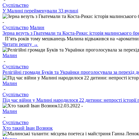
Суспільство
У Малині перейменували 33 вулиці
-
Суспільство
Малин
Зерна везуть з Гватемали та Коста-Рики: історія малинського б
П’ять років тому мешканець Малина відважився на «ароматний б
Читати решту →
Малин
-
Суспільство
Релігійні громади Буків та Українки проголосувала за перехід
Малин
-
Суспільство
Під час війни у Малині народилося 22 дитини: непрості історі
12.03.2022 -
Малин
-
Суспільство
Хто такий Іван Вознюк