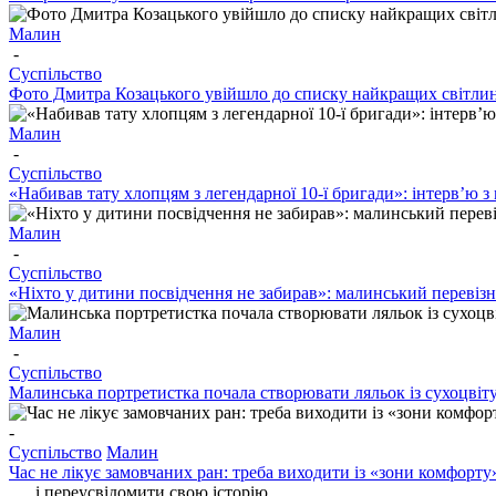
Малин
-
Суспільство
Фото Дмитра Козацького увійшло до списку найкращих світлин 
Малин
-
Суспільство
«Набивав тату хлопцям з легендарної 10-ї бригади»: інтерв’
Малин
-
Суспільство
«Ніхто у дитини посвідчення не забирав»: малинський перевіз
Малин
-
Суспільство
Малинська портретистка почала створювати ляльок із сухоцвіту
-
Суспільство
Малин
Час не лікує замовчаних ран: треба виходити із «зони комфорту
…і переусвідомити свою історію