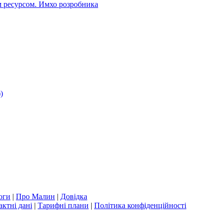
 ресурсом. Имхо розробника
)
оги
|
Про Малин
|
Довідка
актні дані
|
Тарифні плани
|
Політика конфіденційності