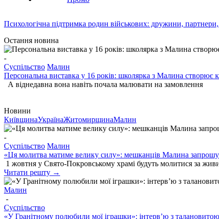
Психологічна підтримка родин військових: дружини, партнери,
Остання новина
-
Суспільство
Малин
Персональна виставка у 16 років: школярка з Малина створює к
А віднедавна вона навіть почала малювати на замовлення
Новини
Київщина
Україна
Житомирщина
Малин
-
Суспільство
Малин
«Ця молитва матиме велику силу»: мешканців Малина запрошую
1 жовтня у Свято-Покровському храмі будуть молитися за живи
Читати решту →
Малин
-
Суспільство
«У Гранітному полюбили мої іграшки»: інтерв’ю з талановито