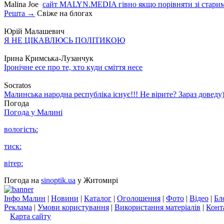
Malina Joe
сайт MALYN.MEDIA гiвно якщо порiвняти зi старим
Решта →
Свіже на блогах
Юрій Малашевич
Я НЕ ЦІКАВЛЮСЬ ПОЛІТИКОЮ
Ірина Кримська-Лузанчук
Іронічне есе про те, хто куди сміття несе
Socratos
Малинська народна республіка існує!!! Не вірите? Зараз доведу)
Погода
Погода у
Малині
вологість:
тиск:
вітер:
Погода на
sinoptik.ua
у Житомирі
Інфо Малин
|
Новини
|
Каталог
|
Оголошення
|
Фото
|
Відео
|
Бл
Реклама
|
Умови користування
|
Використання матеріалів
|
Конт
Карта сайту