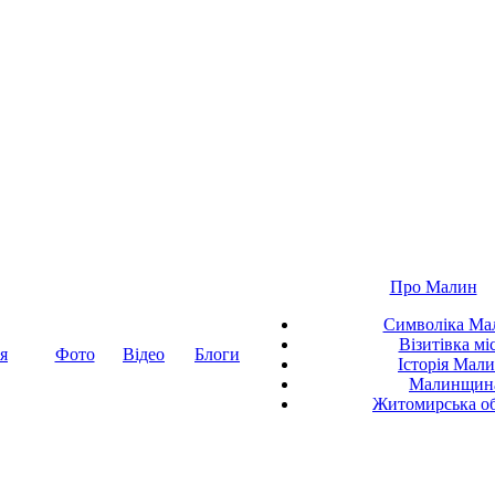
Про Малин
Символіка Ма
Візитівка мі
я
Фото
Відео
Блоги
Історія Мал
Малинщин
Житомирська об