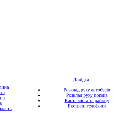
Довідка
лина
Розклад руху автобусів
ста
Розклад руху поїздів
ина
Карта міста та району
а
Екстрені телефони
ласть